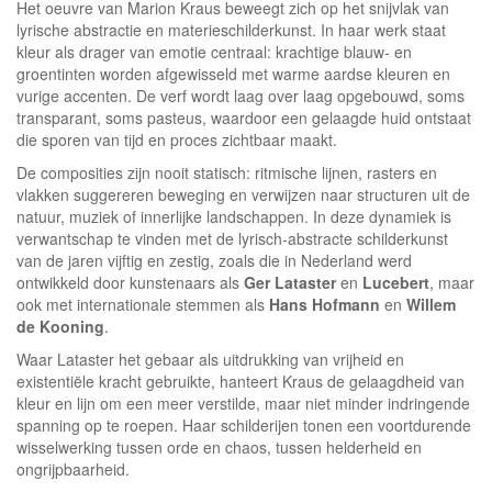
Het oeuvre van Marion Kraus beweegt zich op het snijvlak van
lyrische abstractie en materieschilderkunst. In haar werk staat
kleur als drager van emotie centraal: krachtige blauw- en
groentinten worden afgewisseld met warme aardse kleuren en
vurige accenten. De verf wordt laag over laag opgebouwd, soms
transparant, soms pasteus, waardoor een gelaagde huid ontstaat
die sporen van tijd en proces zichtbaar maakt.
De composities zijn nooit statisch: ritmische lijnen, rasters en
vlakken suggereren beweging en verwijzen naar structuren uit de
natuur, muziek of innerlijke landschappen. In deze dynamiek is
verwantschap te vinden met de lyrisch-abstracte schilderkunst
van de jaren vijftig en zestig, zoals die in Nederland werd
ontwikkeld door kunstenaars als
Ger Lataster
en
Lucebert
, maar
ook met internationale stemmen als
Hans Hofmann
en
Willem
de Kooning
.
Waar Lataster het gebaar als uitdrukking van vrijheid en
existentiële kracht gebruikte, hanteert Kraus de gelaagdheid van
kleur en lijn om een meer verstilde, maar niet minder indringende
spanning op te roepen. Haar schilderijen tonen een voortdurende
wisselwerking tussen orde en chaos, tussen helderheid en
ongrijpbaarheid.