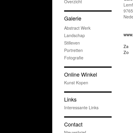
Overzicht
Lemf
9765
Nede
Galerie
Abstract Werk
www.
Landschap
Stilleven
Za
Portretten
Zo
Fotografie
Online Winkel
Kunst Kopen
Links
Interessante Links
Contact
Nieuwsbrief